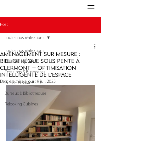
Post
Toutes nos réalisations
Toutes nos réalisations
Aménagement sur mesure :
bibliothèque sous pente à
Cuisines équipées
Clermont – Optimisation
Dressings & Buanderies
intelligente de l’espace
Dernière mise à jour :
9 juil. 2025
Entrées & Salons
Bureaux & Bibliothèques
Relooking Cuisines