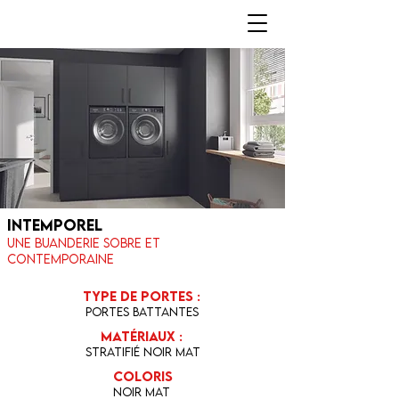
Intemporel
Une buanderie sobre et
contemporaine
Type de portes :
Portes battantes
Matériaux :
stratifié noir mat
coloris
Noir mat