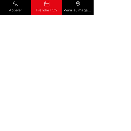
Appeler
Prendre RDV
Venir au magasin
Halo
Découvrir