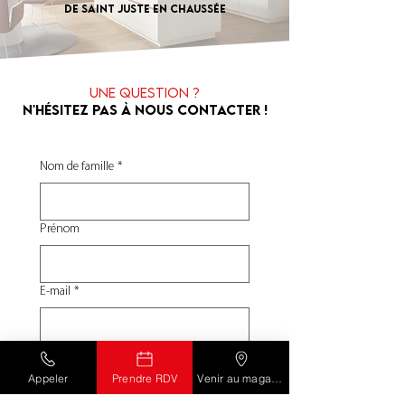
de Saint Juste en Chaussée
Une question ?
N'hésitez pas à nous contacter !
Nom de famille
*
Prénom
E‑mail
*
Téléphone
*
Appeler
Prendre RDV
Venir au magasin