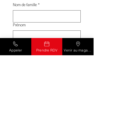
Nom de famille
*
Prénom
E‑mail
*
Appeler
Prendre RDV
Venir au magasin
Téléphone
*
Type d'aménagement
*
Votre message