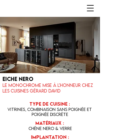
eiche nero
Le monochrome mise à l'honneur chez
les cuisines gérard david
Type de cuisine :
Vitrines, combinaison sans poignée et
poignée discrète
Matériaux :
Chêne nero & verre
Implantation :