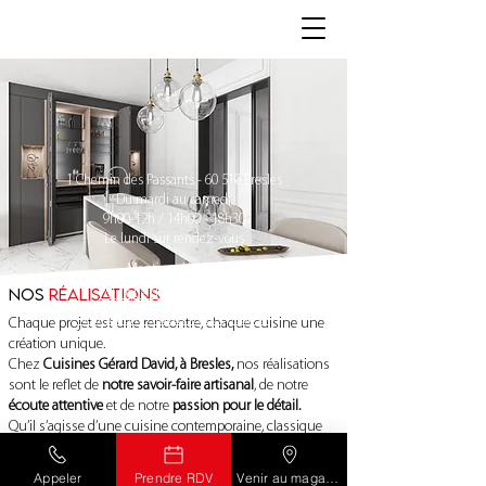
1 Chemin des Passants - 60 510 Bresles
Du mardi au samedi
9h00-12h / 14h00 - 18h30
Le lundi sur rendez-vous
Mentions légales
Nos
réalisations
Politique de confidentialité
Réalisation : Arobaz Conception ©
Chaque projet est une rencontre, chaque cuisine une
création unique.
Chez
Cuisines Gérard David, à Bresles,
nos réalisations
sont le reflet de
notre savoir-faire artisanal
, de notre
écoute attentive
et de notre
passion pour le détail.
Qu’il s’agisse d’une cuisine contemporaine, classique
ou d’un relooking subtil, nous mettons tout en œuvre
pour concevoir des espaces à la fois esthétiques,
Appeler
Prendre RDV
Venir au magasin