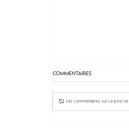
Commentaires
Les commentaires sur ce post ne s
Une Cuisine SUR MESURE
lumineuse et naturelle