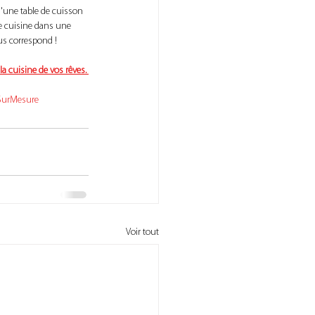
d'une table de cuisson 
e cuisine dans une 
us correspond ! 
a cuisine de vos rêves. 
SurMesure
Voir tout