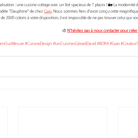
lisation : une cuisine cottage avec un îlot spacieux de 7 places ! 🏡 La modernité 
 modèle "Dauphine" de chez 
Gaio
. Nous sommes fiers d'avoir conçu cette magnifiqu
e 2000 coloris à votre disposition, il est impossible de ne pas trouver celui qui vo
🎨 
N'hésitez pas à nous contacter pour créer l
entSurMesure
#CuisineDesign
#LesCuisinesGérardDavid
#BORA
#Gaio
#Couleur