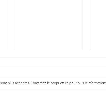
ont plus acceptés. Contactez le propriétaire pour plus d'informations
Une Cuisine SUR-MESURE
Une
pensée pour un espace
all